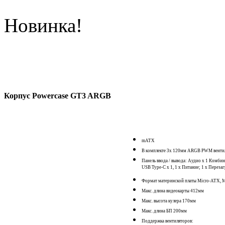
Новинка!
Корпус Powercase GT3 ARGB
mATX
В комплекте 3x 120мм ARGB PWM венти
Панель ввода / вывода: Аудио x 1 Комб
USB Type-C x 1, 1 x Питание; 1 x Переза
Формат материнской платы Micro-ATX, 
Макс. длина видеокарты 412мм
Макс. высота кулера 170мм
Макс. длина БП 200мм
Поддержка вентиляторов: