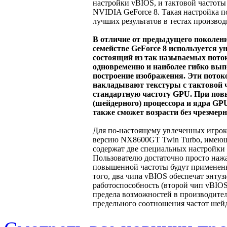
настройки vBIOS, и тактовой частоты
NVIDIA GeForce 8. Такая настройка п
лучших результатов в тестах произво
В отличие от предыдущего поколени
семействе GeForce 8 используется 
состоящий из так называемых пото
одновременно и наиболее гибко вып
построение изображения. Эти пото
накладывают текстуры с тактовой 
стандартную частоту GPU. При пов
(шейдерного) процессора и ядра GP
также сможет возрасти без чрезмер
Для по-настоящему увлеченных игрок
версию NX8600GT Twin Turbo, имеющ
содержат две специальных настройки
Пользователю достаточно просто нажа
повышенной частоты будут применены
того, два чипа vBIOS обеспечат энту
работоспособность (второй чип vBIOS
предела возможностей в производите
предельного соотношения частот шей