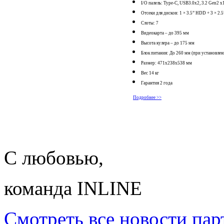
I/O палель: Type-C, USB3.0x2, 3.2 Gen2 
Отсеки для дисков: 1 × 3.5” HDD + 3 × 2.
Слоты: 7
Видеокарта – до 395 мм
Высота кулера – до 175 мм
Блок питания: До 260 мм (при установле
Размер: 471x238x538 мм
Вес 14 кг
Гарантия 2 года
Подробнее >>
С любовью,
команда INLINE
Смотреть все новости пар