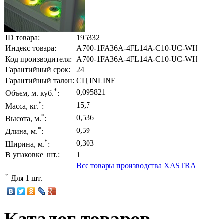
ID товара:
195332
Индекс товара:
A700-1FA36A-4FL14A-C10-UC-WH
Код производителя:
A700-1FA36A-4FL14A-C10-UC-WH
Гарантийный срок:
24
Гарантийный талон:
СЦ INLINE
*
0,095821
Объем, м. куб.
:
*
15,7
Масса, кг.
:
*
0,536
Высота, м.
:
*
0,59
Длина, м.
:
*
0,303
Ширина, м.
:
В упаковке, шт.:
1
Все товары производства XASTRA
*
Для 1 шт.
Каталог товаров