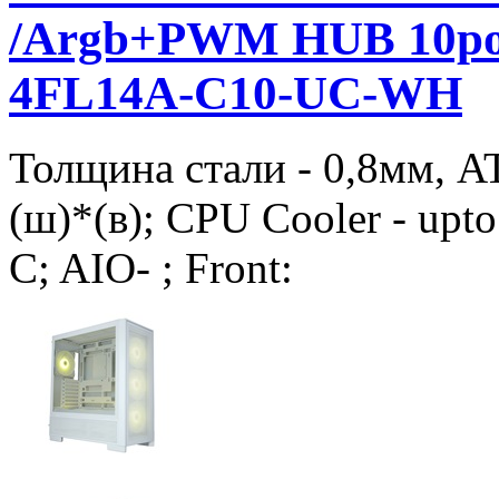
/Argb+PWM HUB 10por
4FL14A-C10-UC-WH
Толщина стали - 0,8мм, A
(ш)*(в); CPU Cooler - upto
C; AIO- ; Front: