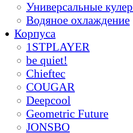
Универсальные куле
Водяное охлаждение
Корпуса
1STPLAYER
be quiet!
Chieftec
COUGAR
Deepcool
Geometric Future
JONSBO