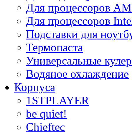
Для процессоров A
Для процессоров Inte
Подставки для ноутб
Термопаста
Универсальные куле
Водяное охлаждение
Корпуса
1STPLAYER
be quiet!
Chieftec