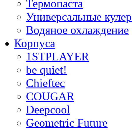
Термопаста
Универсальные куле
Водяное охлаждение
Корпуса
1STPLAYER
be quiet!
Chieftec
COUGAR
Deepcool
Geometric Future