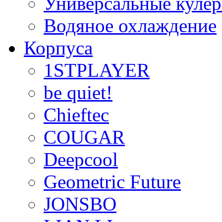
Универсальные куле
Водяное охлаждение
Корпуса
1STPLAYER
be quiet!
Chieftec
COUGAR
Deepcool
Geometric Future
JONSBO