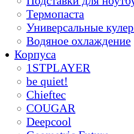
Подставки для ноутб
Термопаста
Универсальные куле
Водяное охлаждение
Корпуса
1STPLAYER
be quiet!
Chieftec
COUGAR
Deepcool