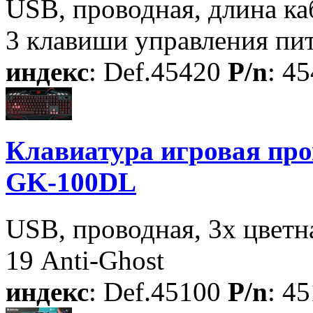
USB, проводная, длина каб
3 клавиши управления пи
индекс
: Def.45420
P/n
: 4
Клавиатура игровая про
GK-100DL
USB, проводная, 3х цветна
19 Anti-Ghost
индекс
: Def.45100
P/n
: 4