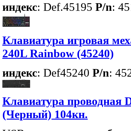
индекс
: Def.45195
P/n
: 4
Клавиатура игровая меха
240L Rainbow (45240)
индекс
: Def45240
P/n
: 45
Клавиатура проводная D
(Черный) 104кн.