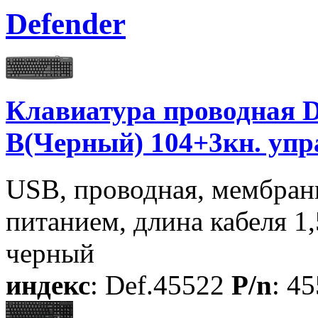
Defender
Клавиатура проводная D
B(Черный) 104+3кн. упр
USB, проводная, мембран
питанием, длина кабеля 1,5
черный
индекс
: Def.45522
P/n
: 4