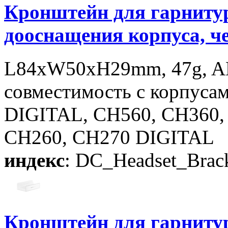
Кронштейн для гарнитур
дооснащения корпуса, ч
L84xW50xH29mm, 47g, 
совместимость с корпус
DIGITAL, CH560, CH360,
CH260, CH270 DIGITAL
индекс
: DC_Headset_Brac
Кронштейн для гарниту