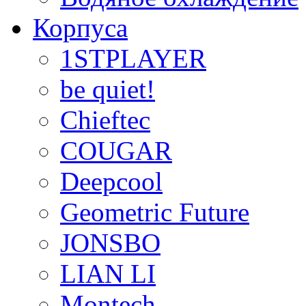
Корпуса
1STPLAYER
be quiet!
Chieftec
COUGAR
Deepcool
Geometric Future
JONSBO
LIAN LI
Montech