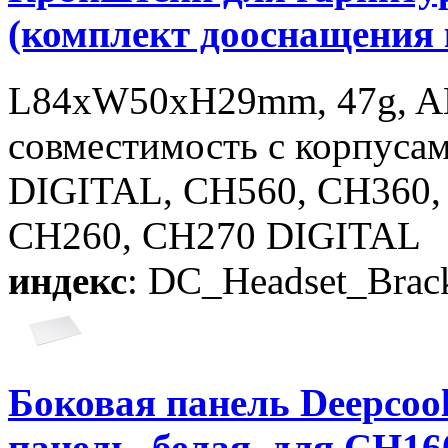
(комплект дооснащения 
L84xW50xH29mm, 47g, 
совместимость с корпус
DIGITAL, CH560, CH360,
CH260, CH270 DIGITAL
индекс
: DC_Headset_Bra
Боковая панель Deepcool
панель, белая, для CH16