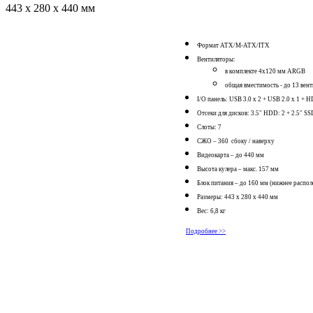
443 x 280 x 440 мм
Формат ATX/
M-ATX/ITX
Вентиляторы:
в комплекте 4x120 мм ARGB
общая вместимость - до 13 вен
I/O панель:
USB 3.0 x 2 +
USB 2.0 x 1 +
H
Отсеки для дисков:
3.5" HDD: 2 + 2.5" SS
Слоты: 7
СЖО –
360 сбоку / наверху
Видеокарта – до 440 мм
Высота кулера – макс. 157 мм
Блок питания –
до 160 мм (нижнее распо
Размеры:
443 x 280 x 440 мм
Вес: 6,8 кг
Подробнее >>