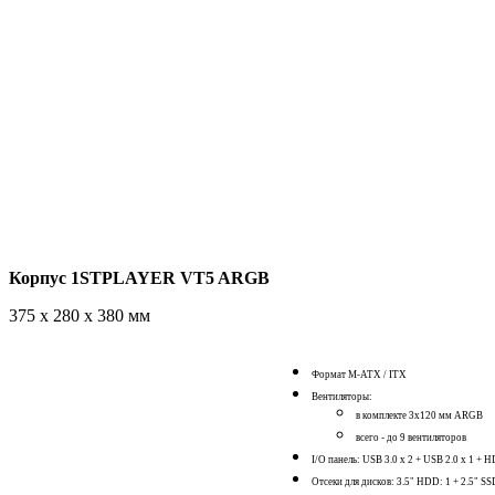
Корпус 1STPLAYER VT5 ARGB
375 x 280 x 380 мм
Формат
M-ATX / ITX
Вентиляторы:
в комплекте 3x120 мм ARGB
всего - до 9 вентиляторов
I/O панель:
USB 3.0 x 2 + USB 2.0 x 1 +
Отсеки для дисков:
3.5" HDD: 1 + 2.5" SS