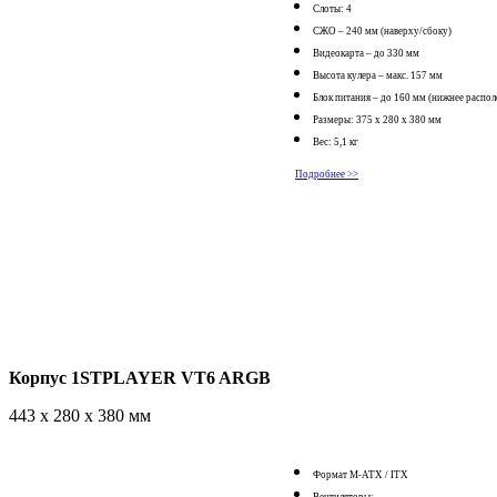
Слоты: 4
СЖО – 240 мм (наверху/сбоку)
Видеокарта – до 330 мм
Высота кулера – макс. 157 мм
Блок питания – до 160 мм (нижнее распо
Размеры:
375 x 280 x 380 мм
Вес: 5,1 кг
Подробнее >>
Корпус 1STPLAYER VT6 ARGB
443 x 280 x 380 мм
Формат M-ATX / ITX
Вентиляторы: