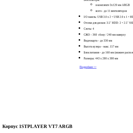
в комплекте 3x120 мм ARGB
всего - до 11 вентиляторов
I/O панель:
USB 3.0 x 2 + USB 2.0 x 1 +
Отсеки для дисков:
3.5" HDD: 2 + 2.5" SS
Слоты: 4
СЖО – 360 сбоку / 240 мм наверху
Видеокарта – до 330 мм
Высота кулера – макс. 157 мм
Блок питания – до 160 мм (нижнее распо
Размеры:
443 x 280 x 380
мм
Подробнее >>
Корпус 1STPLAYER VT7 ARGB