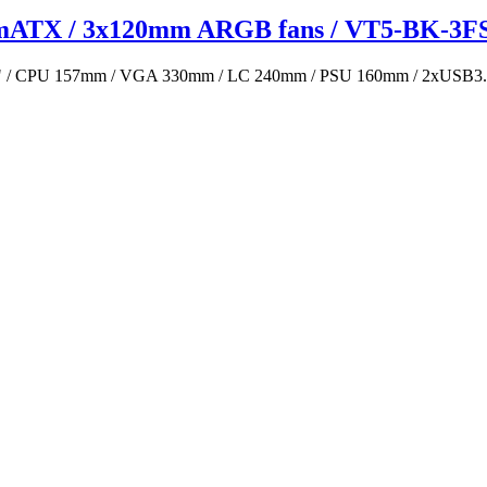
ATX / 3x120mm ARGB fans / VT5-BK-3F
5" / CPU 157mm / VGA 330mm / LC 240mm / PSU 160mm / 2xUSB3.