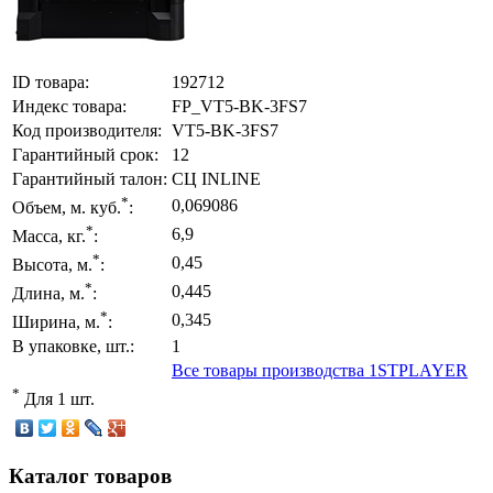
ID товара:
192712
Индекс товара:
FP_VT5-BK-3FS7
Код производителя:
VT5-BK-3FS7
Гарантийный срок:
12
Гарантийный талон:
СЦ INLINE
*
0,069086
Объем, м. куб.
:
*
6,9
Масса, кг.
:
*
0,45
Высота, м.
:
*
0,445
Длина, м.
:
*
0,345
Ширина, м.
:
В упаковке, шт.:
1
Все товары производства 1STPLAYER
*
Для 1 шт.
Каталог товаров