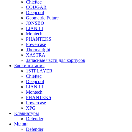
Chieftec
COUGAR
Deepcool
Geometric Future
JONSBO
LIAN LI
Montech
PHANTEKS
Powercase
Thermalright
XASTRA
Запасные части для корпусов
Блоки питания
1STPLAYER
Chieftec
Deepcool
LIAN LI
Montech
PHANTEKS
Powercase
XPG
Клавиатуры
Defender
Мыши
Defender