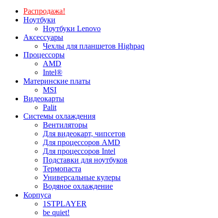
Распродажа!
Ноутбуки
Ноутбуки Lenovo
Аксессуары
Чехлы для планшетов Highpaq
Процессоры
AMD
Intel®
Материнские платы
MSI
Видеокарты
Palit
Системы охлаждения
Вентиляторы
Для видеокарт, чипсетов
Для процессоров AMD
Для процессоров Intel
Подставки для ноутбуков
Термопаста
Универсальные кулеры
Водяное охлаждение
Корпуса
1STPLAYER
be quiet!