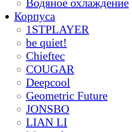
Водяное охлаждение
Корпуса
1STPLAYER
be quiet!
Chieftec
COUGAR
Deepcool
Geometric Future
JONSBO
LIAN LI