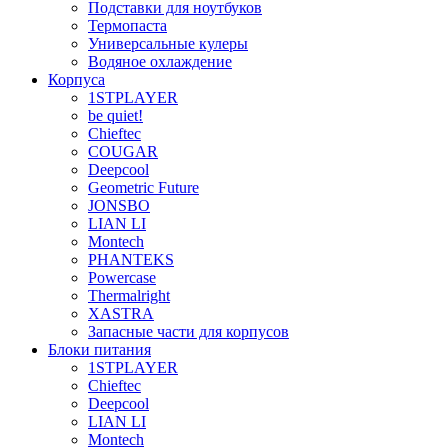
Подставки для ноутбуков
Термопаста
Универсальные кулеры
Водяное охлаждение
Корпуса
1STPLAYER
be quiet!
Chieftec
COUGAR
Deepcool
Geometric Future
JONSBO
LIAN LI
Montech
PHANTEKS
Powercase
Thermalright
XASTRA
Запасные части для корпусов
Блоки питания
1STPLAYER
Chieftec
Deepcool
LIAN LI
Montech