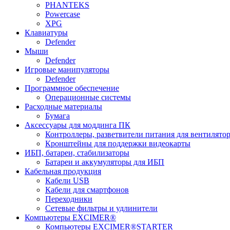
PHANTEKS
Powercase
XPG
Клавиатуры
Defender
Мыши
Defender
Игровые манипуляторы
Defender
Программное обеспечение
Операционные системы
Расходные материалы
Бумага
Аксессуары для моддинга ПК
Контроллеры, разветвители питания для вентилято
Кронштейны для поддержки видеокарты
ИБП, батареи, стабилизаторы
Батареи и аккумуляторы для ИБП
Кабельная продукция
Кабели USB
Кабели для смартфонов
Переходники
Сетевые фильтры и удлинители
Компьютеры EXCIMER®
Компьютеры EXCIMER®STARTER