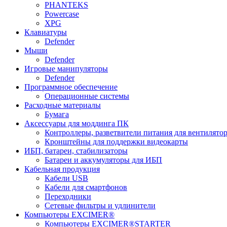
PHANTEKS
Powercase
XPG
Клавиатуры
Defender
Мыши
Defender
Игровые манипуляторы
Defender
Программное обеспечение
Операционные системы
Расходные материалы
Бумага
Аксессуары для моддинга ПК
Контроллеры, разветвители питания для вентилято
Кронштейны для поддержки видеокарты
ИБП, батареи, стабилизаторы
Батареи и аккумуляторы для ИБП
Кабельная продукция
Кабели USB
Кабели для смартфонов
Переходники
Сетевые фильтры и удлинители
Компьютеры EXCIMER®
Компьютеры EXCIMER®STARTER