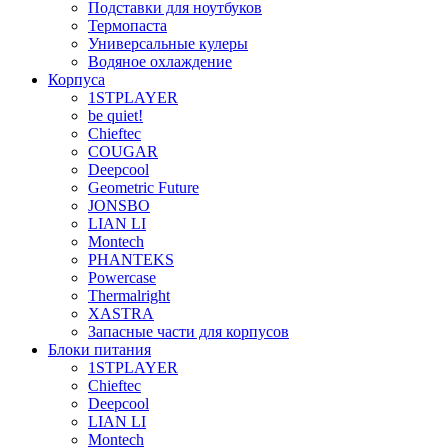
Подставки для ноутбуков
Термопаста
Универсальные кулеры
Водяное охлаждение
Корпуса
1STPLAYER
be quiet!
Chieftec
COUGAR
Deepcool
Geometric Future
JONSBO
LIAN LI
Montech
PHANTEKS
Powercase
Thermalright
XASTRA
Запасные части для корпусов
Блоки питания
1STPLAYER
Chieftec
Deepcool
LIAN LI
Montech