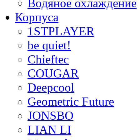
Водяное охлаждение
Корпуса
1STPLAYER
be quiet!
Chieftec
COUGAR
Deepcool
Geometric Future
JONSBO
LIAN LI