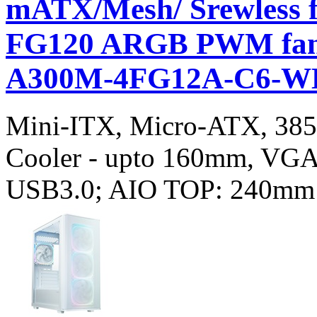
mATX/Mesh/ Srewless f
FG120 ARGB PWM fan
A300M-4FG12A-C6-W
Mini-ITX, Micro-ATX, 38
Cooler - upto 160mm, VGA
USB3.0; AIO TOP: 240mm