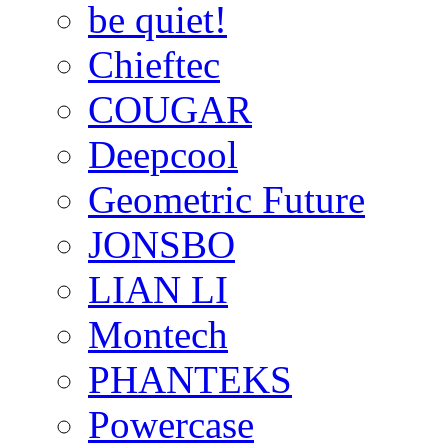
be quiet!
Chieftec
COUGAR
Deepcool
Geometric Future
JONSBO
LIAN LI
Montech
PHANTEKS
Powercase