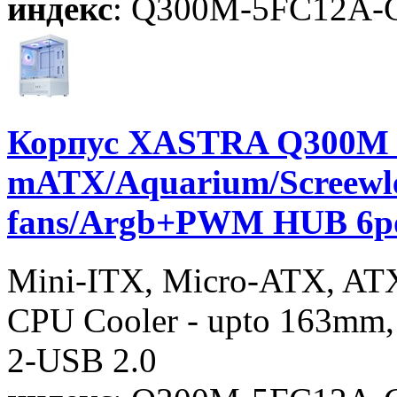
индекс
: Q300M-5FC12A-
Корпус XASTRA Q300M 
mATX/Aquarium/Screew
fans/Argb+PWM HUB 6p
Mini-ITX, Micro-ATX, AT
CPU Cooler - upto 163mm,
2-USB 2.0