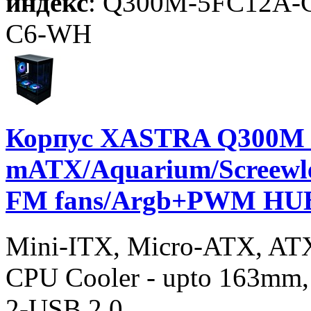
индекс
: Q300M-5FC12A
C6-WH
Корпус XASTRA Q300M 
mATX/Aquarium/Screew
FM fans/Argb+PWM HUB
Mini-ITX, Micro-ATX, AT
CPU Cooler - upto 163mm,
2-USB 2.0