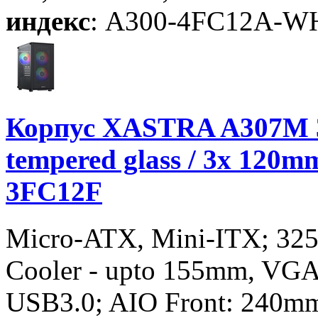
индекс
: A300-4FC12A-W
Корпус XASTRA A307M 
tempered glass / 3x 120
3FC12F
Micro-ATX, Mini-ITX; 3
Cooler - upto 155mm, VGA
USB3.0; AIO Front: 240m