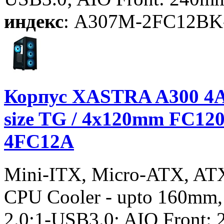
индекс
: A307M-2FC12BK
Корпус XASTRA A300 4AR
size TG / 4x120mm FC12
4FC12A
Mini-ITX, Micro-ATX, AT
CPU Cooler - upto 160mm
2.0;1-USB3.0; AIO Front: