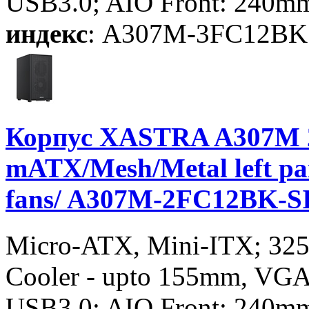
USB3.0; AIO Front: 240m
индекс
: A307M-3FC12BK
Корпус XASTRA A307M 2
mATX/Mesh/Metal left p
fans/ A307M-2FC12BK-S
Micro-ATX, Mini-ITX; 3
Cooler - upto 155mm, VGA
USB3.0; AIO Front: 240m