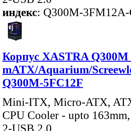
индекс
: Q300M-3FM12A-
Корпус XASTRA Q300M 
mATX/Aquarium/Screewle
Q300M-5FC12F
Mini-ITX, Micro-ATX, AT
CPU Cooler - upto 163mm,
2-USB 2.0