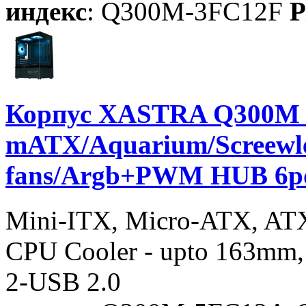
индекс
: Q300M-3FC12F
P
Корпус XASTRA Q300M 
mATX/Aquarium/Screew
fans/Argb+PWM HUB 6p
Mini-ITX, Micro-ATX, AT
CPU Cooler - upto 163mm,
2-USB 2.0