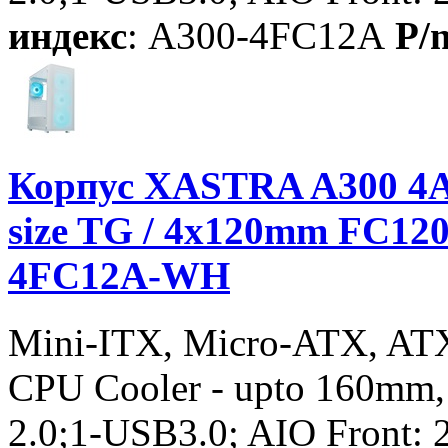
индекс
: A300-4FC12A
P/
Корпус XASTRA A300 4A
size TG / 4x120mm FC12
4FC12A-WH
Mini-ITX, Micro-ATX, AT
CPU Cooler - upto 160mm
2.0;1-USB3.0; AIO Front: