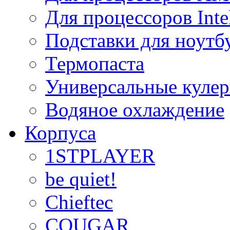
Для процессоров Inte
Подставки для ноутб
Термопаста
Универсальные куле
Водяное охлаждение
Корпуса
1STPLAYER
be quiet!
Chieftec
COUGAR