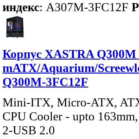
индекс
: A307M-3FC12F
P
Корпус XASTRA Q300M 
mATX/Aquarium/Screewle
Q300M-3FC12F
Mini-ITX, Micro-ATX, AT
CPU Cooler - upto 163mm,
2-USB 2.0