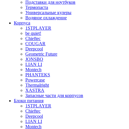
Подставки для ноутбуков
Термопаста
Универсальные кулеры
Водяное охлаждение
Корпуса
1STPLAYER
be quiet!
Chieftec
COUGAR
Deepcool
Geometric Future
JONSBO
LIAN LI
Montech
PHANTEKS
Powercase
Thermalright
XASTRA
Запасные части для корпусов
Блоки питания
1STPLAYER
Chieftec
Deepcool
LIAN LI
Montech