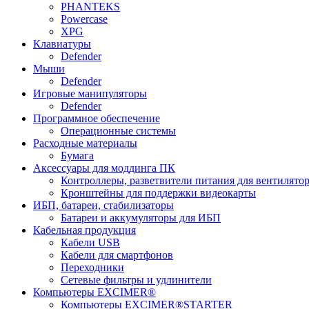
PHANTEKS
Powercase
XPG
Клавиатуры
Defender
Мыши
Defender
Игровые манипуляторы
Defender
Программное обеспечение
Операционные системы
Расходные материалы
Бумага
Аксессуары для моддинга ПК
Контроллеры, разветвители питания для вентилято
Кронштейны для поддержки видеокарты
ИБП, батареи, стабилизаторы
Батареи и аккумуляторы для ИБП
Кабельная продукция
Кабели USB
Кабели для смартфонов
Переходники
Сетевые фильтры и удлинители
Компьютеры EXCIMER®
Компьютеры EXCIMER®STARTER