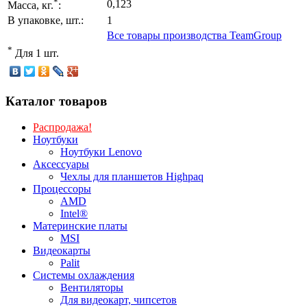
*
0,123
Масса, кг.
:
В упаковке, шт.:
1
Все товары производства TeamGroup
*
Для 1 шт.
Каталог товаров
Распродажа!
Ноутбуки
Ноутбуки Lenovo
Аксессуары
Чехлы для планшетов Highpaq
Процессоры
AMD
Intel®
Материнские платы
MSI
Видеокарты
Palit
Системы охлаждения
Вентиляторы
Для видеокарт, чипсетов