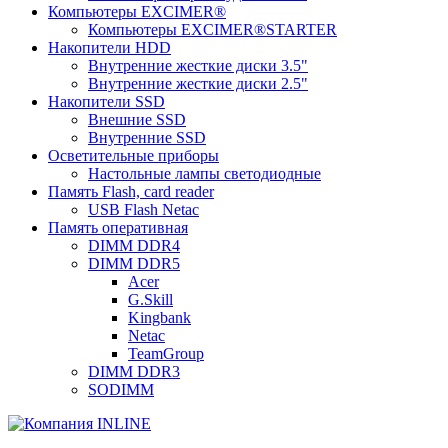
Компьютеры EXCIMER®
Компьютеры EXCIMER®STARTER
Накопители HDD
Внутренние жесткие диски 3.5"
Внутренние жесткие диски 2.5"
Накопители SSD
Внешние SSD
Внутренние SSD
Осветительные приборы
Настольные лампы светодиодные
Память Flash, card reader
USB Flash Netac
Память оперативная
DIMM DDR4
DIMM DDR5
Acer
G.Skill
Kingbank
Netac
TeamGroup
DIMM DDR3
SODIMM