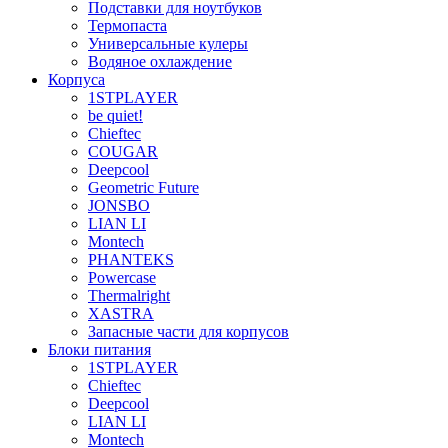
Подставки для ноутбуков
Термопаста
Универсальные кулеры
Водяное охлаждение
Корпуса
1STPLAYER
be quiet!
Chieftec
COUGAR
Deepcool
Geometric Future
JONSBO
LIAN LI
Montech
PHANTEKS
Powercase
Thermalright
XASTRA
Запасные части для корпусов
Блоки питания
1STPLAYER
Chieftec
Deepcool
LIAN LI
Montech