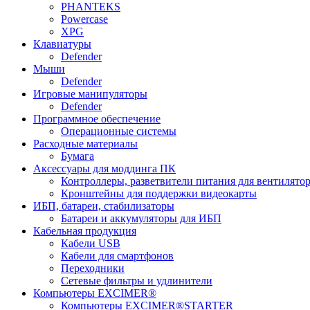
PHANTEKS
Powercase
XPG
Клавиатуры
Defender
Мыши
Defender
Игровые манипуляторы
Defender
Программное обеспечение
Операционные системы
Расходные материалы
Бумага
Аксессуары для моддинга ПК
Контроллеры, разветвители питания для вентилято
Кронштейны для поддержки видеокарты
ИБП, батареи, стабилизаторы
Батареи и аккумуляторы для ИБП
Кабельная продукция
Кабели USB
Кабели для смартфонов
Переходники
Сетевые фильтры и удлинители
Компьютеры EXCIMER®
Компьютеры EXCIMER®STARTER