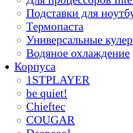
Подставки для ноутб
Термопаста
Универсальные куле
Водяное охлаждение
Корпуса
1STPLAYER
be quiet!
Chieftec
COUGAR