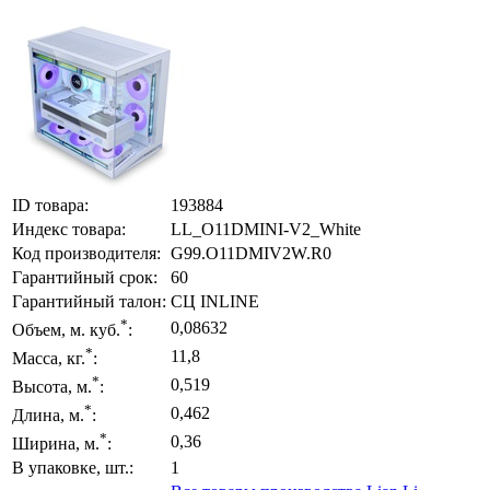
ID товара:
193884
Индекс товара:
LL_O11DMINI-V2_White
Код производителя:
G99.O11DMIV2W.R0
Гарантийный срок:
60
Гарантийный талон:
СЦ INLINE
*
0,08632
Объем, м. куб.
:
*
11,8
Масса, кг.
:
*
0,519
Высота, м.
:
*
0,462
Длина, м.
:
*
0,36
Ширина, м.
:
В упаковке, шт.:
1