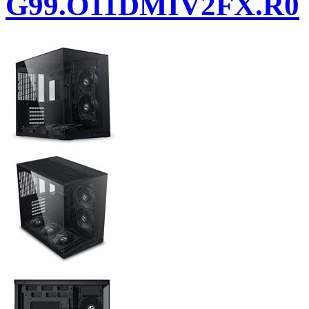
G99.O11DMIV2FX.R0