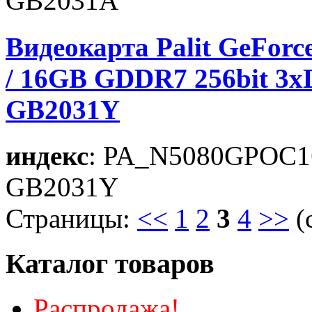
GB2031A
Видеокарта Palit GeFor
/ 16GB GDDR7 256bit 3
GB2031Y
индекс
: PA_N5080GPOC
GB2031Y
Страницы:
<<
1
2
3
4
>>
(
Каталог товаров
Распродажа!