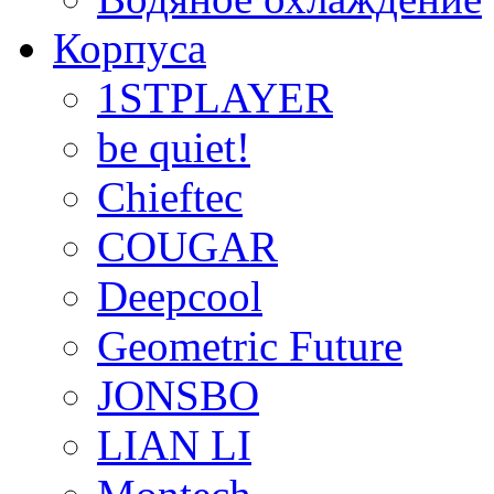
Корпуса
1STPLAYER
be quiet!
Chieftec
COUGAR
Deepcool
Geometric Future
JONSBO
LIAN LI