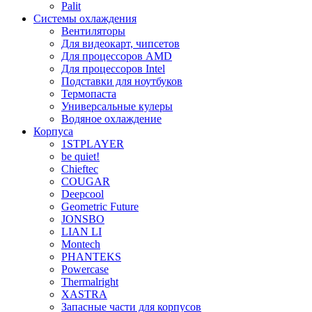
Palit
Системы охлаждения
Вентиляторы
Для видеокарт, чипсетов
Для процессоров AMD
Для процессоров Intel
Подставки для ноутбуков
Термопаста
Универсальные кулеры
Водяное охлаждение
Корпуса
1STPLAYER
be quiet!
Chieftec
COUGAR
Deepcool
Geometric Future
JONSBO
LIAN LI
Montech
PHANTEKS
Powercase
Thermalright
XASTRA
Запасные части для корпусов