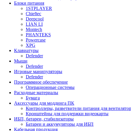
Блоки питания
1STPLAYER
Chieftec
Deepcool
LIAN LI
Montech
PHANTEKS
Powercase
XPG
Клавиатуры
Defender
Мыши
Defender
Игровые манипуляторы
Defender
Программное обеспечение
Операционные системы
Расходные материалы
Бумага
Аксессуары для моддинга ПК
Контроллеры, разветвители питания для вентилято
Кронштейны для поддержки видеокарты
ИБП, батареи, стабилизаторы
Батареи и аккумуляторы для ИБП
Кабельная продукция