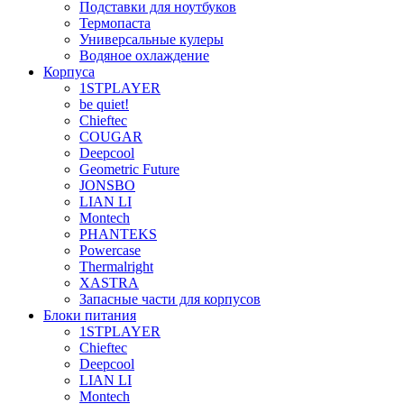
Подставки для ноутбуков
Термопаста
Универсальные кулеры
Водяное охлаждение
Корпуса
1STPLAYER
be quiet!
Chieftec
COUGAR
Deepcool
Geometric Future
JONSBO
LIAN LI
Montech
PHANTEKS
Powercase
Thermalright
XASTRA
Запасные части для корпусов
Блоки питания
1STPLAYER
Chieftec
Deepcool
LIAN LI
Montech