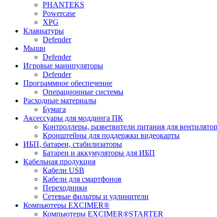
PHANTEKS
Powercase
XPG
Клавиатуры
Defender
Мыши
Defender
Игровые манипуляторы
Defender
Программное обеспечение
Операционные системы
Расходные материалы
Бумага
Аксессуары для моддинга ПК
Контроллеры, разветвители питания для вентилято
Кронштейны для поддержки видеокарты
ИБП, батареи, стабилизаторы
Батареи и аккумуляторы для ИБП
Кабельная продукция
Кабели USB
Кабели для смартфонов
Переходники
Сетевые фильтры и удлинители
Компьютеры EXCIMER®
Компьютеры EXCIMER®STARTER