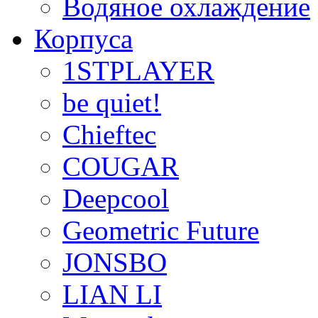
Водяное охлаждение
Корпуса
1STPLAYER
be quiet!
Chieftec
COUGAR
Deepcool
Geometric Future
JONSBO
LIAN LI