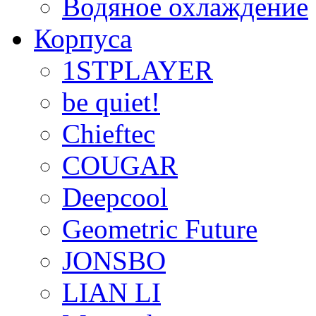
Водяное охлаждение
Корпуса
1STPLAYER
be quiet!
Chieftec
COUGAR
Deepcool
Geometric Future
JONSBO
LIAN LI