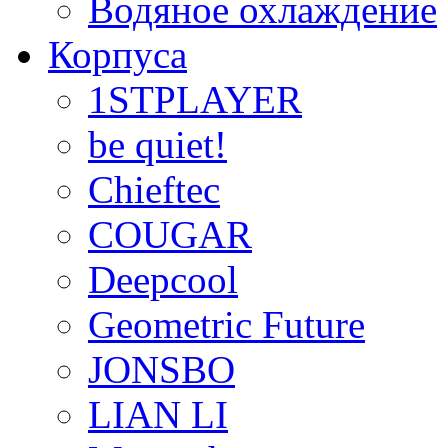
Водяное охлаждение
Корпуса
1STPLAYER
be quiet!
Chieftec
COUGAR
Deepcool
Geometric Future
JONSBO
LIAN LI