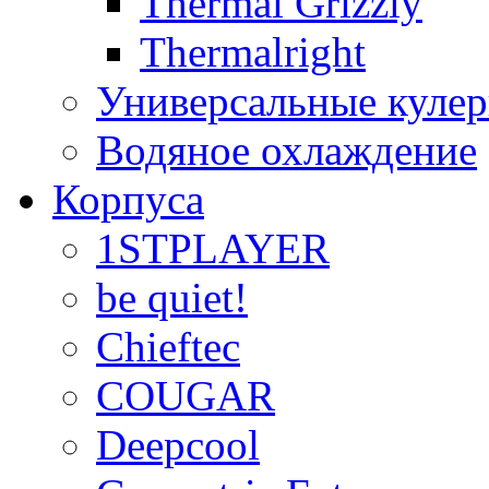
Thermal Grizzly
Thermalright
Универсальные куле
Водяное охлаждение
Корпуса
1STPLAYER
be quiet!
Chieftec
COUGAR
Deepcool