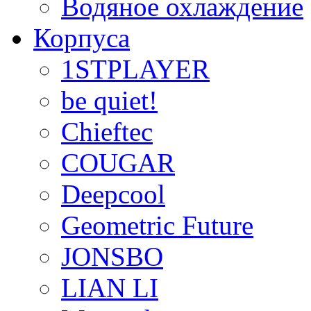
Водяное охлаждение
Корпуса
1STPLAYER
be quiet!
Chieftec
COUGAR
Deepcool
Geometric Future
JONSBO
LIAN LI