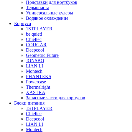
Подставки для ноутбуков
Термопаста
Универсальные кулеры
Водяное охлаждение
Корпуса
1STPLAYER
be quiet!
Chieftec
COUGAR
Deepcool
Geometric Future
JONSBO
LIAN LI
Montech
PHANTEKS
Powercase
Thermalright
XASTRA
Запасные части для корпусов
Блоки питания
1STPLAYER
Chieftec
Deepcool
LIAN LI
Montech