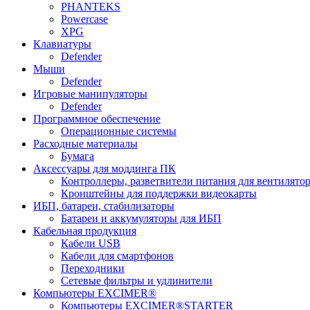
PHANTEKS
Powercase
XPG
Клавиатуры
Defender
Мыши
Defender
Игровые манипуляторы
Defender
Программное обеспечение
Операционные системы
Расходные материалы
Бумага
Аксессуары для моддинга ПК
Контроллеры, разветвители питания для вентилято
Кронштейны для поддержки видеокарты
ИБП, батареи, стабилизаторы
Батареи и аккумуляторы для ИБП
Кабельная продукция
Кабели USB
Кабели для смартфонов
Переходники
Сетевые фильтры и удлинители
Компьютеры EXCIMER®
Компьютеры EXCIMER®STARTER