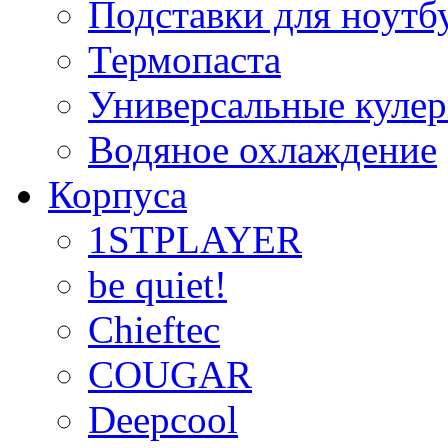
Подставки для ноутб
Термопаста
Универсальные куле
Водяное охлаждение
Корпуса
1STPLAYER
be quiet!
Chieftec
COUGAR
Deepcool