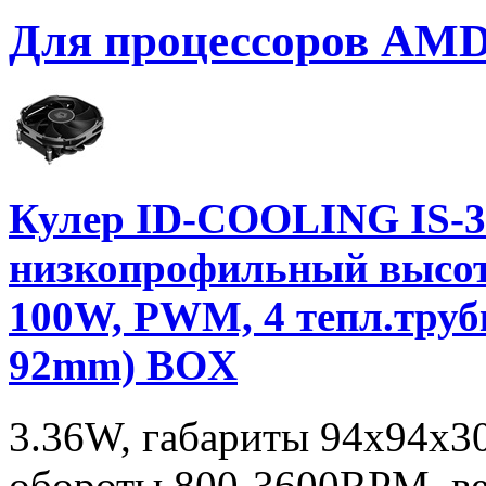
Для процессоров AM
Кулер ID-COOLING IS
низкопрофильный высот
100W, PWM, 4 тепл.труб
92mm) BOX
3.36W, габариты 94x94x3
обороты 800-3600RPM, ве