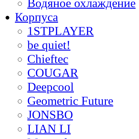
Водяное охлаждение
Корпуса
1STPLAYER
be quiet!
Chieftec
COUGAR
Deepcool
Geometric Future
JONSBO
LIAN LI