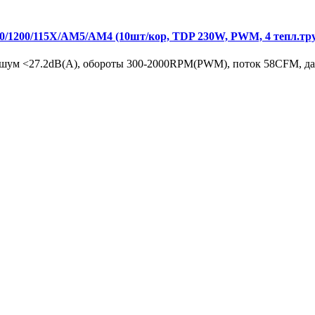
1200/115X/AM5/AM4 (10шт/кор, TDP 230W, PWM, 4 тепл.тр
шум <27.2dB(A), обороты 300-2000RPM(PWM), поток 58CFM, давл