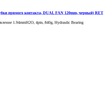
убки прямого контакта, DUAL FAN 120mm, черный) RET
ение 1.94mmH2O, 4pin, 840g, Hydraulic Bearing