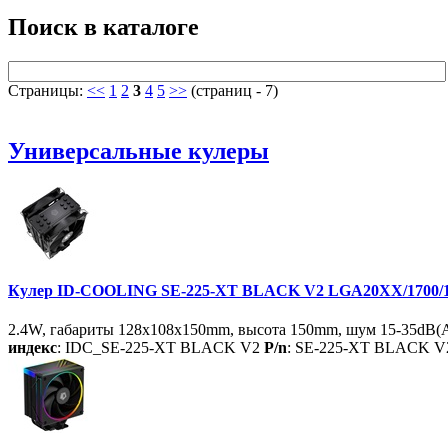
Поиск в каталоге
Страницы:
<<
1
2
3
4
5
>>
(страниц - 7)
Универсальные кулеры
Кулер ID-COOLING SE-225-XT BLACK V2 LGA20XX/1700/12
2.4W, габариты 128x108x150mm, высота 150mm, шум 15-35dB(A)
индекс
: IDC_SE-225-XT BLACK V2
P/n
: SE-225-XT BLACK V