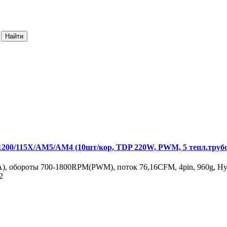
00/115X/AM5/AM4 (10шт/кор, TDP 220W, PWM, 5 тепл.труб
, обороты 700-1800RPM(PWM), поток 76,16CFM, 4pin, 960g, Hyd
2