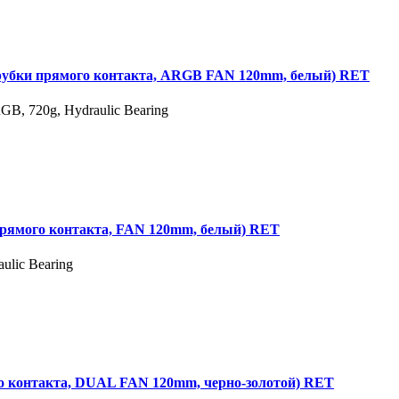
убки прямого контакта, ARGB FAN 120mm, белый) RET
, 720g, Hydraulic Bearing
рямого контакта, FAN 120mm, белый) RET
lic Bearing
 контакта, DUAL FAN 120mm, черно-золотой) RET