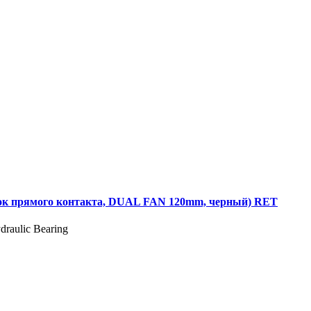
ок прямого контакта, DUAL FAN 120mm, черный) RET
raulic Bearing