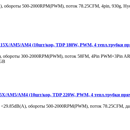
 обороты 500-2000RPM(PWM), поток 78.25CFM, 4pin, 930g, Hydr
5X/AM5/AM4 (10шт/кор, TDP 180W, PWM, 4 тепл.трубки пр
, обороты 300-2000RPM(PWM), поток 58FM, 4Pin PWM+3Pin ARGB
RGB
X/AM5/AM4 (10шт/кор, TDP 220W, PWM, 4 тепл.трубки пря
<29.85dB(A), обороты 500-2000RPM(PWM), поток 78.25CFM, давл