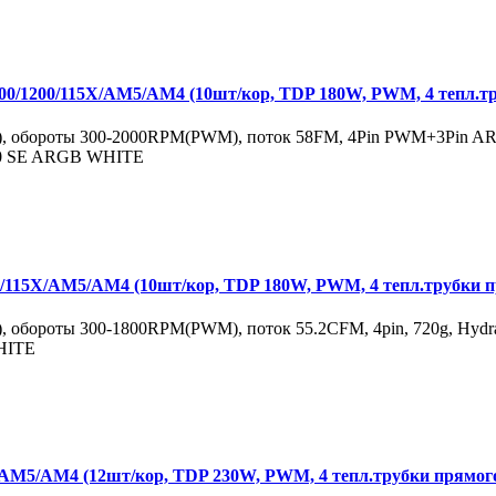
200/115X/AM5/AM4 (10шт/кор, TDP 180W, PWM, 4 тепл.тр
, обороты 300-2000RPM(PWM), поток 58FM, 4Pin PWM+3Pin ARGB
0 SE ARGB WHITE
15X/AM5/AM4 (10шт/кор, TDP 180W, PWM, 4 тепл.трубки п
 обороты 300-1800RPM(PWM), поток 55.2CFM, 4pin, 720g, Hydrau
HITE
5/AM4 (12шт/кор, TDP 230W, PWM, 4 тепл.трубки прямого