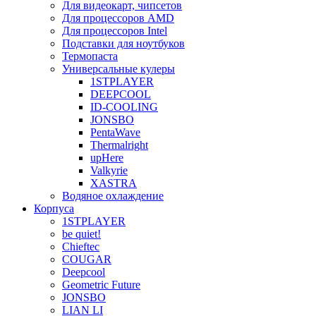
Для видеокарт, чипсетов
Для процессоров AMD
Для процессоров Intel
Подставки для ноутбуков
Термопаста
Универсальные кулеры
1STPLAYER
DEEPCOOL
ID-COOLING
JONSBO
PentaWave
Thermalright
upHere
Valkyrie
XASTRA
Водяное охлаждение
Корпуса
1STPLAYER
be quiet!
Chieftec
COUGAR
Deepcool
Geometric Future
JONSBO
LIAN LI