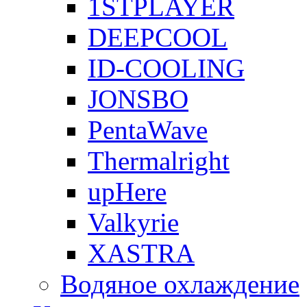
1STPLAYER
DEEPCOOL
ID-COOLING
JONSBO
PentaWave
Thermalright
upHere
Valkyrie
XASTRA
Водяное охлаждение