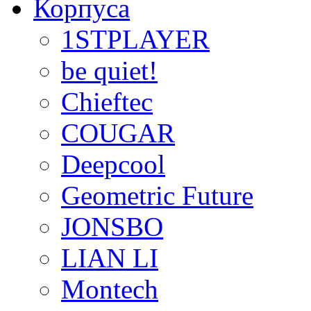
Корпуса
1STPLAYER
be quiet!
Chieftec
COUGAR
Deepcool
Geometric Future
JONSBO
LIAN LI
Montech