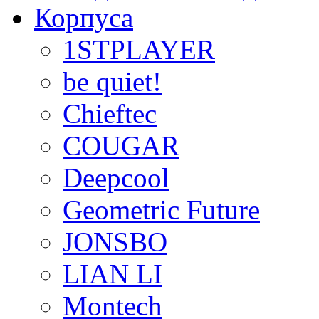
Корпуса
1STPLAYER
be quiet!
Chieftec
COUGAR
Deepcool
Geometric Future
JONSBO
LIAN LI
Montech