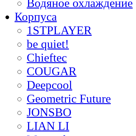
Водяное охлаждение
Корпуса
1STPLAYER
be quiet!
Chieftec
COUGAR
Deepcool
Geometric Future
JONSBO
LIAN LI