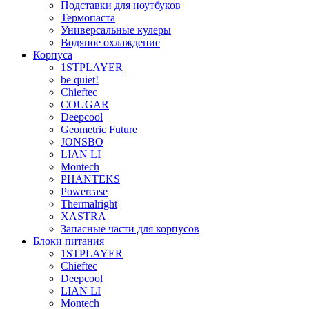
Подставки для ноутбуков
Термопаста
Универсальные кулеры
Водяное охлаждение
Корпуса
1STPLAYER
be quiet!
Chieftec
COUGAR
Deepcool
Geometric Future
JONSBO
LIAN LI
Montech
PHANTEKS
Powercase
Thermalright
XASTRA
Запасные части для корпусов
Блоки питания
1STPLAYER
Chieftec
Deepcool
LIAN LI
Montech