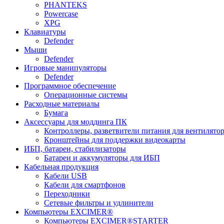
PHANTEKS
Powercase
XPG
Клавиатуры
Defender
Мыши
Defender
Игровые манипуляторы
Defender
Программное обеспечение
Операционные системы
Расходные материалы
Бумага
Аксессуары для моддинга ПК
Контроллеры, разветвители питания для вентилято
Кронштейны для поддержки видеокарты
ИБП, батареи, стабилизаторы
Батареи и аккумуляторы для ИБП
Кабельная продукция
Кабели USB
Кабели для смартфонов
Переходники
Сетевые фильтры и удлинители
Компьютеры EXCIMER®
Компьютеры EXCIMER®STARTER