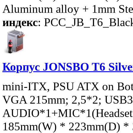
Aluminum alloy + 1mm Ste
индекс
: PCC_JB_T6_Blac
Корпус JONSBO T6 Silver
mini-ITX, PSU ATX on Bot
VGA 215mm; 2,5*2; USB3.
AUDIO*1+MIC*1(Headset+m
185mm(W) * 223mm(D) * 