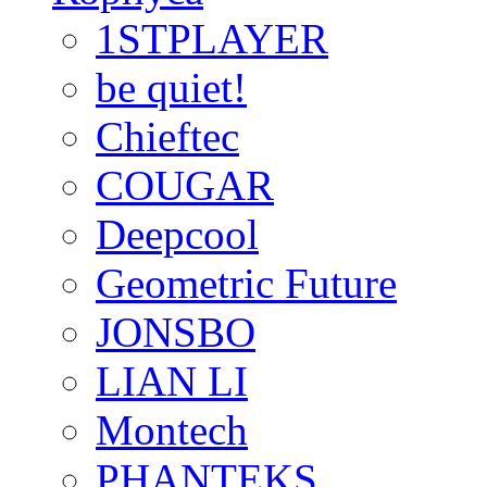
1STPLAYER
be quiet!
Chieftec
COUGAR
Deepcool
Geometric Future
JONSBO
LIAN LI
Montech
PHANTEKS