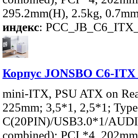
295.2mm(H), 2.5kg, 0.7mm
индекс
: PCC_JB_C6_ITX_
Корпус JONSBO C6-ITX W
mini-ITX, PSU ATX on Rea
225mm; 3,5*1, 2,5*1; Type
C(20PIN)/USB3.0*1/AUD
combined); PCI *4, 202m