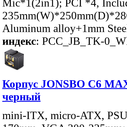
Mic*1(2in1); PCI *4, Incl
235mm(W)*250mm(D)*280
Aluminum alloy+1mm Ste
индекс
: PCC_JB_TK-0_Wh
Корпус JONSBO C6 MAX 
черный
mini-ITX, micro-ATX, PSU 