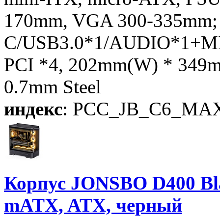
170mm, VGA 300-335mm; 3
C/USB3.0*1/AUDIO*1+MIC
PCI *4, 202mm(W) * 349m
0.7mm Steel
индекс
: PCC_JB_C6_MAX
Корпус JONSBO D400 Bla
mATX, ATX, черный