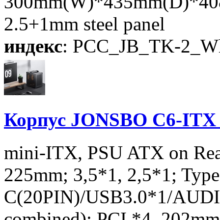
300mm(W)*435mm(D)*408m
2.5+1mm steel panel
индекс
: PCC_JB_TK-2_Wh
Корпус JONSBO C6-ITX B
mini-ITX, PSU ATX on Rea
225mm; 3,5*1, 2,5*1; Type
C(20PIN)/USB3.0*1/AUD
combined); PCI *4, 202m