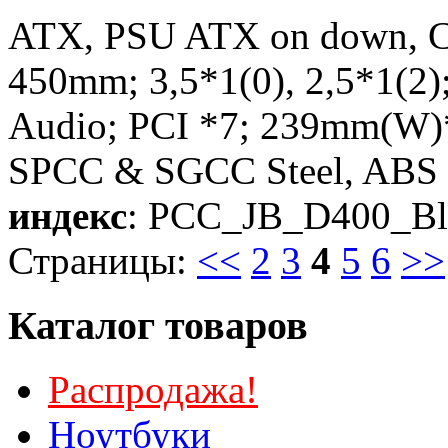
ATX, PSU ATX on down, C
450mm; 3,5*1(0), 2,5*1(2
Audio; PCI *7; 239mm(W)
SPCC & SGCC Steel, ABS p
индекс
: PCC_JB_D400_Bl
Страницы:
<<
2
3
4
5
6
>>
Каталог товаров
Распродажа!
Ноутбуки