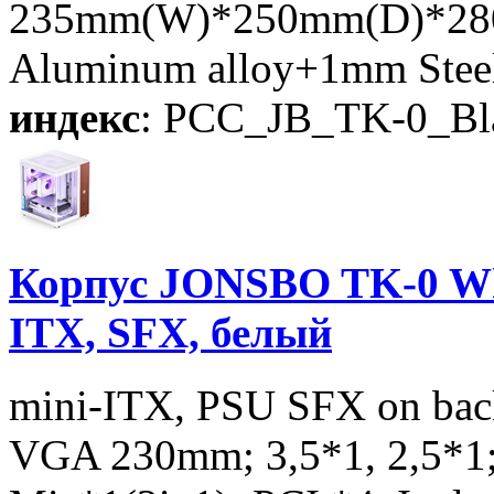
235mm(W)*250mm(D)*280
Aluminum alloy+1mm Ste
индекс
: PCC_JB_TK-0_Bl
Корпус JONSBO TK-0 Whi
ITX, SFX, белый
mini-ITX, PSU SFX on back
VGA 230mm; 3,5*1, 2,5*1;