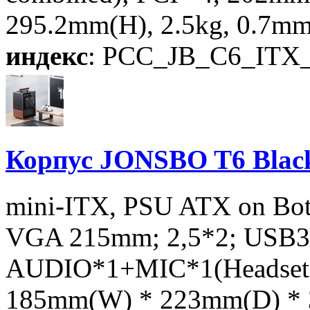
295.2mm(H), 2.5kg, 0.7mm
индекс
: PCC_JB_C6_ITX
Корпус JONSBO T6 Black
mini-ITX, PSU ATX on Bot
VGA 215mm; 2,5*2; USB3.
AUDIO*1+MIC*1(Headset+m
185mm(W) * 223mm(D) * 