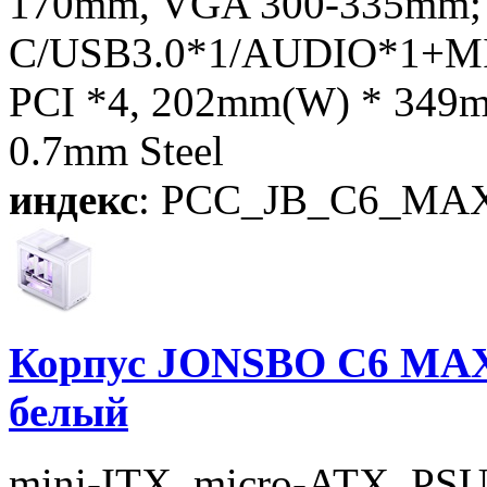
170mm, VGA 300-335mm; 3
C/USB3.0*1/AUDIO*1+MIC
PCI *4, 202mm(W) * 349m
0.7mm Steel
индекс
: PCC_JB_C6_MAX
Корпус JONSBO C6 MAX 
белый
mini-ITX, micro-ATX, PSU 