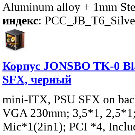
Aluminum alloy + 1mm Ste
индекс
: PCC_JB_T6_Silve
Корпус JONSBO TK-0 Bla
SFX, черный
mini-ITX, PSU SFX on back
VGA 230mm; 3,5*1, 2,5*1;
Mic*1(2in1); PCI *4, Incl