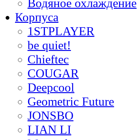
Водяное охлаждение
Корпуса
1STPLAYER
be quiet!
Chieftec
COUGAR
Deepcool
Geometric Future
JONSBO
LIAN LI