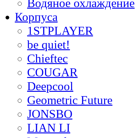
Водяное охлаждение
Корпуса
1STPLAYER
be quiet!
Chieftec
COUGAR
Deepcool
Geometric Future
JONSBO
LIAN LI