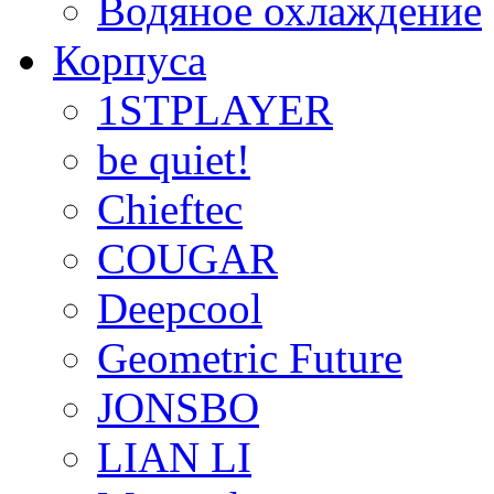
Водяное охлаждение
Корпуса
1STPLAYER
be quiet!
Chieftec
COUGAR
Deepcool
Geometric Future
JONSBO
LIAN LI