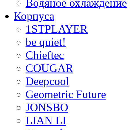
Водяное охлаждение
Корпуса
1STPLAYER
be quiet!
Chieftec
COUGAR
Deepcool
Geometric Future
JONSBO
LIAN LI