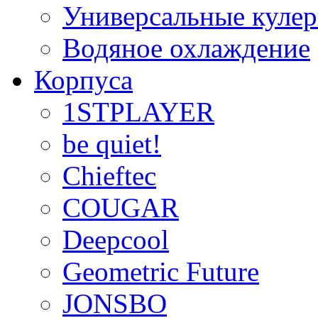
Универсальные куле
Водяное охлаждение
Корпуса
1STPLAYER
be quiet!
Chieftec
COUGAR
Deepcool
Geometric Future
JONSBO