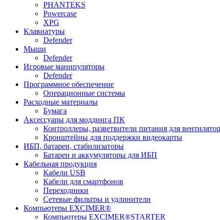
PHANTEKS
Powercase
XPG
Клавиатуры
Defender
Мыши
Defender
Игровые манипуляторы
Defender
Программное обеспечение
Операционные системы
Расходные материалы
Бумага
Аксессуары для моддинга ПК
Контроллеры, разветвители питания для вентилято
Кронштейны для поддержки видеокарты
ИБП, батареи, стабилизаторы
Батареи и аккумуляторы для ИБП
Кабельная продукция
Кабели USB
Кабели для смартфонов
Переходники
Сетевые фильтры и удлинители
Компьютеры EXCIMER®
Компьютеры EXCIMER®STARTER