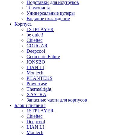
Подставки для ноутбуков
Термопаста
Универсальные кулеры
Водяное охлаждение
Корпуса
1STPLAYER
be quiet!
Chieftec
COUGAR
Deepcool
Geometric Future
JONSBO
LIAN LI
Montech
PHANTEKS
Powercase
Thermalright
XASTRA
Запасные части для корпусов
Блоки питания
1STPLAYER
Chieftec
Deepcool
LIAN LI
Montech