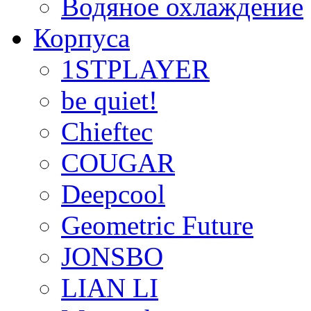
Водяное охлаждение
Корпуса
1STPLAYER
be quiet!
Chieftec
COUGAR
Deepcool
Geometric Future
JONSBO
LIAN LI