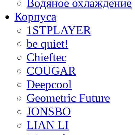
Водяное охлаждение
Корпуса
1STPLAYER
be quiet!
Chieftec
COUGAR
Deepcool
Geometric Future
JONSBO
LIAN LI