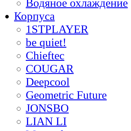
Водяное охлаждение
Корпуса
1STPLAYER
be quiet!
Chieftec
COUGAR
Deepcool
Geometric Future
JONSBO
LIAN LI