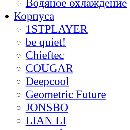
Водяное охлаждение
Корпуса
1STPLAYER
be quiet!
Chieftec
COUGAR
Deepcool
Geometric Future
JONSBO
LIAN LI