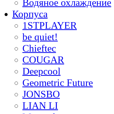
Водяное охлаждение
Корпуса
1STPLAYER
be quiet!
Chieftec
COUGAR
Deepcool
Geometric Future
JONSBO
LIAN LI